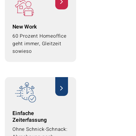
New Work
New Work
Die weitere flexible
Gestaltung von
60 Prozent Homeoffice
Arbeitszeit und -ort
geht immer, Gleitzeit
sprechen wir individuell
sowieso
ab.
Einfache
Zeiterfassung
Bei uns musst du
Einfache
KEINE mühsame
Vollzeiterfassung in
Zeiterfassung
DATEV vornehmen.
Ohne Schnick-Schnack:
Mehr Zeit fürs