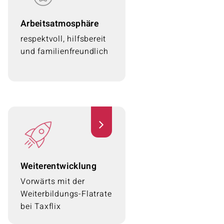
Fühl dich wohl! Komm
Arbeitsatmosphäre
zu tollen Kolleginnen
und Kollegen mit
respektvoll, hilfsbereit
offenen Augen und
und familienfreundlich
Ohren. Und flachen
Hierarchien!
Weiterentwicklung
Weiterentwicklung
Wer fordert, der fördert:
Vorwärts mit der
insbesondere Talent,
Weiterbildungs-Flatrate
Ehrgeiz und Leistung
bei Taxflix
werden stark belohnt.