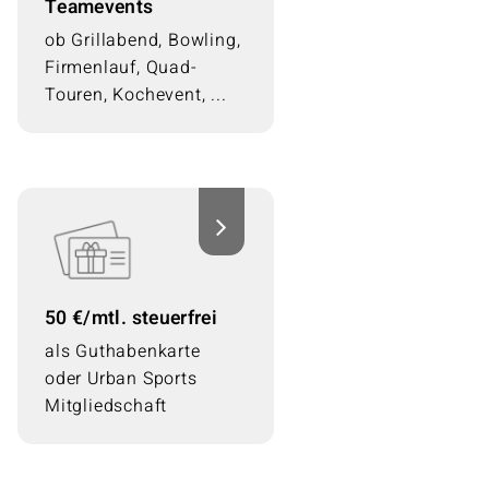
Teamevents
Sommerfeste, Familien-
Bastel-Nachmittage,
ob Grillabend, Bowling,
Büro-Frühstück oder
Firmenlauf, Quad-
Team-Lunch: wir
Touren, Kochevent, ...
kommen zusammen.
50 €/mtl. steuerfrei
50 €/mtl. steuerfrei
Daneben bieten wir
als Guthabenkarte
weitere Zuschüsse
oder Urban Sports
beispielsweise für Kita,
Mitgliedschaft
Fahrtkosten usw.