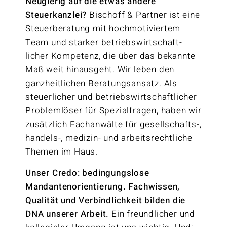
Neugierig auf die etwas andere
Steuerkanzlei?
Bischoff & Partner ist eine
Steuer­beratung mit hoch­motiviertem
Team und starker betriebs­­wirtschaft­­
licher Kompetenz, die über das bekannte
Maß weit hinausgeht. Wir leben den
ganzheitlichen Beratungs­ansatz. Als
steuerlicher und betriebs­wirtschaft­licher
Problem­löser für Spezial­fragen, haben wir
zusätzlich Fach­anwälte für gesellschafts-,
handels-, medizin- und arbeitsrechtliche
Themen im Haus.
Unser Credo: bedingungslose
Mandantenorientierung. Fachwissen,
Qualität und Verbind­lichkeit bilden die
DNA unserer Arbeit.
Ein freundlicher und