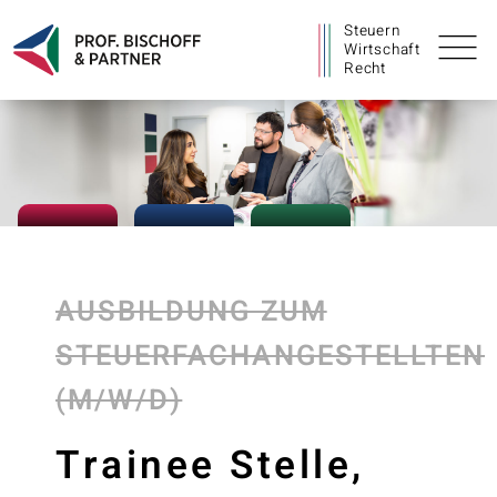
Steuern
Wirtschaft
Recht
AUSBILDUNG ZUM
STEUERFACHANGESTELLTEN
(M/W/D)
Trainee Stelle,