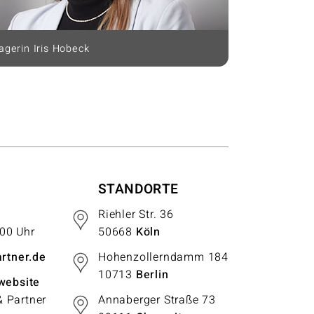
gerin Iris Hobeck
STANDORTE
Riehler Str. 36
:00 Uhr
50668
Köln
rtner.de
Hohenzollerndamm 184
10713
Berlin
website
& Partner
Annaberger Straße 73