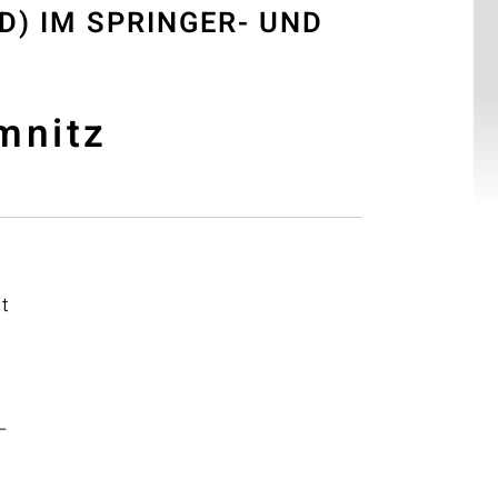
D) IM SPRINGER- UND
emnitz
t
–